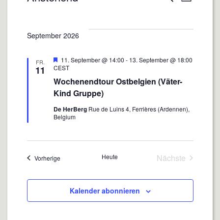
Liste
Veranstaltungen
Veranstalt
Veranst
Datum
wählen.
Ansicht
Suche
September 2026
Navigat
und
Ansichten,
Hervorgehoben
11. September @ 14:00
-
13. September @ 18:00
FR.
CEST
11
Navigation
Wochenendtour Ostbelgien (Väter-
Kind Gruppe)
De HerBerg
Rue de Luins 4, Ferrières (Ardennen),
Belgium
Heute
Nächste
Veranstaltungen
Vorherige
Veranstaltun
Kalender abonnieren